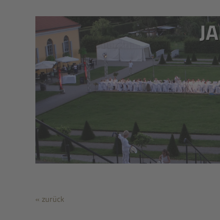
J
« zurück